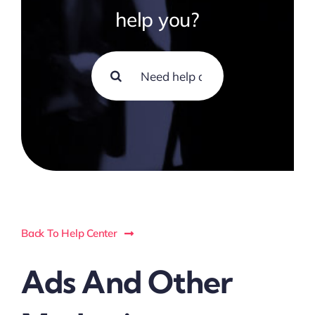
help you?
Search
for:
Back To Help Center
Ads And Other